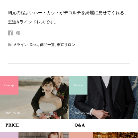
胸元の程よいハートカットがデコルテを綺麗に見せてくれる、
王道Aラインドレスです。
Aライン
,
Dress
,
商品一覧
,
東京サロン
Concept
Tuxedo
2021.05.28
2021.05.04
PRICE
Q&A