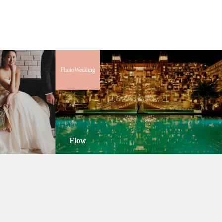
PhotoWedding
Flow