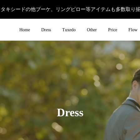
＆タキシードの他ブーケ、リングピロー等アイテムも多数取り
Home
Dress
Tuxedo
Other
Price
Flow
Dress