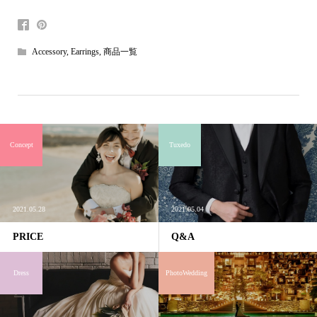
Accessory
,
Earrings
,
商品一覧
Concept
Tuxedo
2021.05.28
2021.05.04
PRICE
Q&A
Dress
PhotoWedding