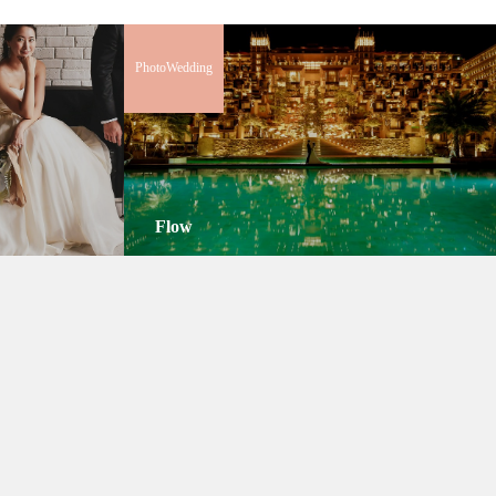
PhotoWedding
Flow