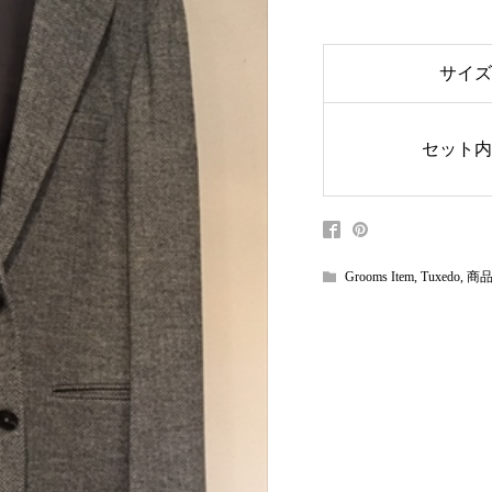
サイ
セット
Grooms Item
,
Tuxedo
,
商