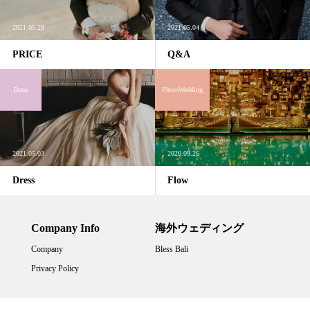
2021.05.28
2021.05.04
PRICE
Q&A
Dress
PhotoWedding
2021.05.03
2020.09.26
Dress
Flow
Company Info
海外ウェディング
Company
Bless Bali
Privacy Policy