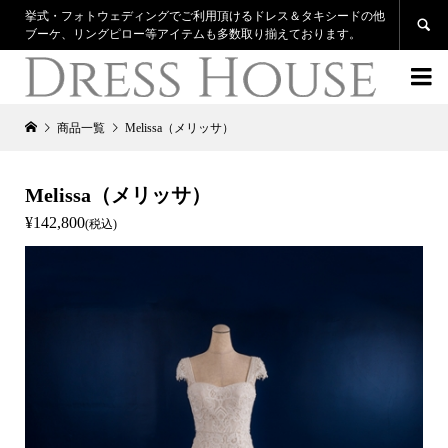
挙式・フォトウェディングでご利用頂けるドレス＆タキシードの他

ブーケ、リングピロー等アイテムも多数取り揃えております。

商品一覧
Melissa（メリッサ）
Melissa（メリッサ）
¥142,800
(税込)