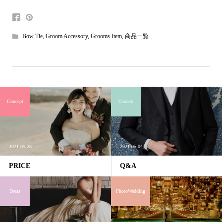
Bow Tie
,
Groom Accessory
,
Grooms Item
,
商品一覧
Concept
Tuxedo
2021.05.28
2021.05.04
PRICE
Q&A
Dress
PhotoWedding