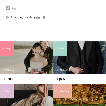
Accessory
,
Bracelet
,
商品一覧
Concept
Tuxedo
2021.05.28
2021.05.04
PRICE
Q&A
Dress
PhotoWedding