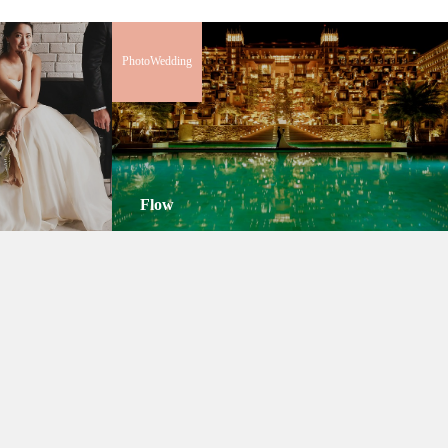
PhotoWedding
Flow