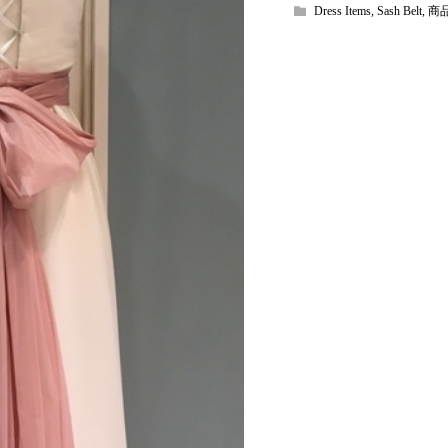
Dress Items
,
Sash Belt
,
商