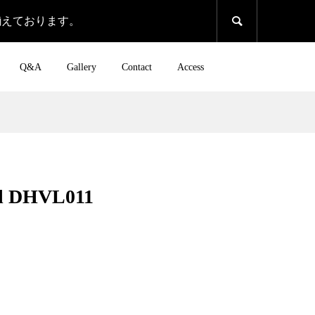
揃えております。

Q&A
Gallery
Contact
Access
il DHVL011