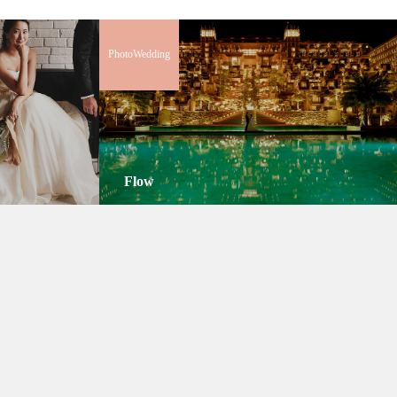
PhotoWedding
Flow