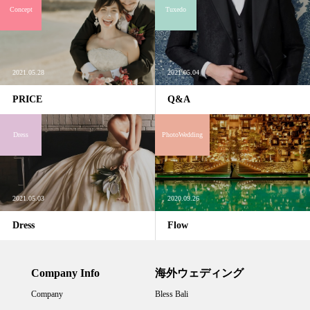
Concept
Tuxedo
2021.05.28
2021.05.04
PRICE
Q&A
Dress
PhotoWedding
2021.05.03
2020.09.26
Dress
Flow
Company Info
海外ウェディング
Company
Bless Bali