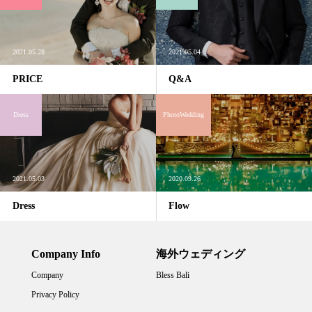
2021.05.28
2021.05.04
PRICE
Q&A
Dress
PhotoWedding
2021.05.03
2020.09.26
Dress
Flow
Company Info
海外ウェディング
Company
Bless Bali
Privacy Policy