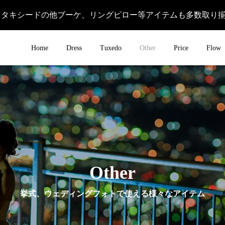
＆タキシードの他ブーケ、リングピロー等アイテムも多数取り
Home
Dress
Tuxedo
Other
Price
Flow
Other
挙式、ウェディングフォトで使える様々なアイテム