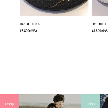
Hat DHHT006
Hat DHHT
¥8,800
¥8,800
(税込)
(税込
Concept
Tuxedo