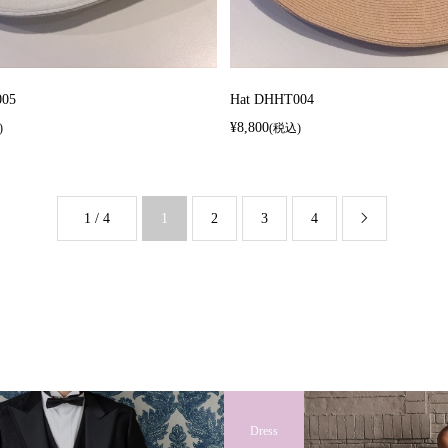
005
Hat DHHT004
¥8,800
)
(税込)
1 / 4
1
2
3
4

Dress