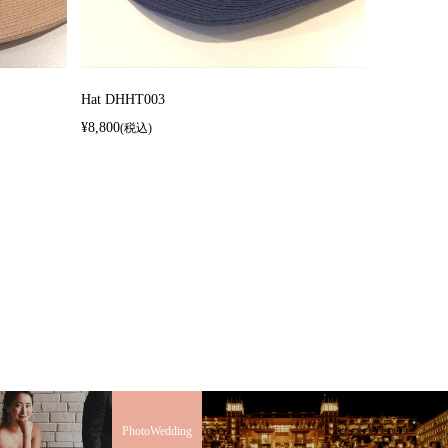
Hat DHHT003
¥8,800
(税込)
PhotoWedding